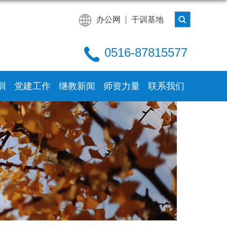
办公网
干训基地
0516-87815577
训
党建工作
继教新闻
师资力量
联系我们