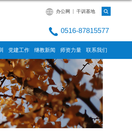
办公网
干训基地
0516-87815577
训
党建工作
继教新闻
师资力量
联系我们